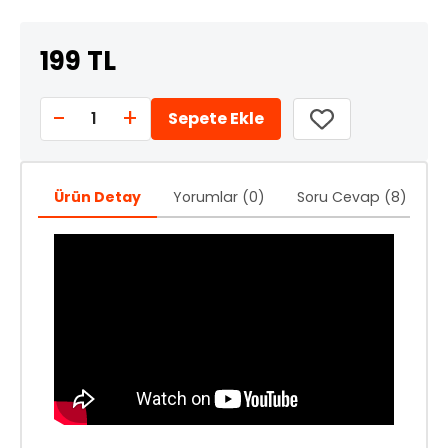
199 TL
-
+
1
Sepete Ekle
Ürün Detay
Yorumlar (0)
Soru Cevap (8)
Ö