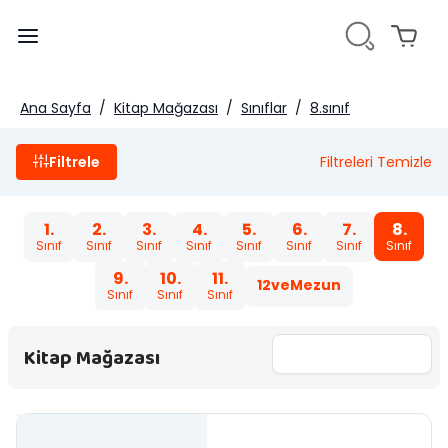
Ana Sayfa
/
Kitap Mağazası
/
Sınıflar
/
8.sınıf
Filtrele
Filtreleri Temizle
1.
2.
3.
4.
5.
6.
7.
8.
Sınıf
Sınıf
Sınıf
Sınıf
Sınıf
Sınıf
Sınıf
Sınıf
9.
10.
11.
12veMezun
Sınıf
Sınıf
Sınıf
Kitap Mağazası