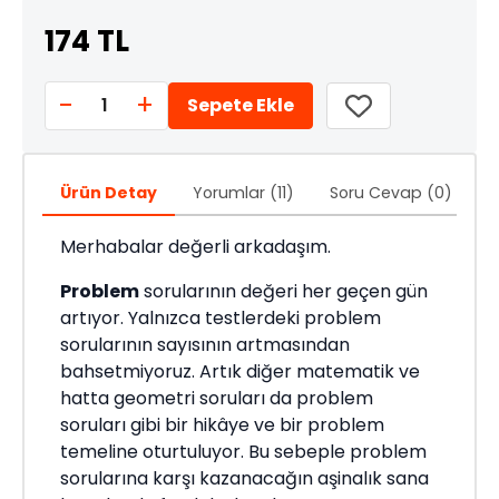
174 TL
-
+
1
Sepete Ekle
Ürün Detay
Yorumlar (11)
Soru Cevap (0)
Ö
Merhabalar değerli arkadaşım.
Problem
sorularının değeri her geçen gün
artıyor. Yalnızca testlerdeki problem
sorularının sayısının artmasından
bahsetmiyoruz. Artık diğer matematik ve
hatta geometri soruları da problem
soruları gibi bir hikâye ve bir problem
temeline oturtuluyor. Bu sebeple problem
sorularına karşı kazanacağın aşinalık sana