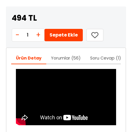
494 TL
-
+
1
Sepete Ekle
Ürün Detay
Yorumlar (56)
Soru Cevap (1)