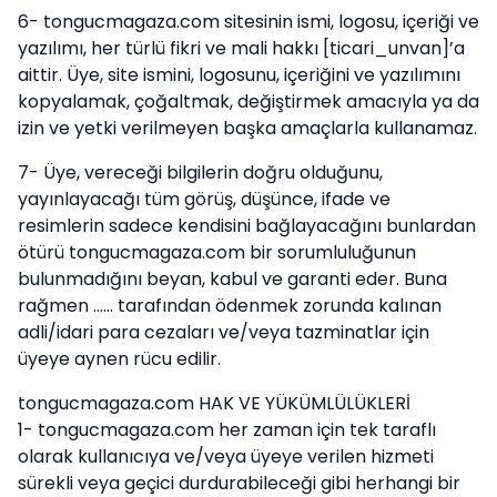
6- tongucmagaza.com sitesinin ismi, logosu, içeriği ve
yazılımı, her türlü fikri ve mali hakkı [ticari_unvan]’a
aittir. Üye, site ismini, logosunu, içeriğini ve yazılımını
kopyalamak, çoğaltmak, değiştirmek amacıyla ya da
izin ve yetki verilmeyen başka amaçlarla kullanamaz.
7- Üye, vereceği bilgilerin doğru olduğunu,
yayınlayacağı tüm görüş, düşünce, ifade ve
resimlerin sadece kendisini bağlayacağını bunlardan
ötürü tongucmagaza.com bir sorumluluğunun
bulunmadığını beyan, kabul ve garanti eder. Buna
rağmen …… tarafından ödenmek zorunda kalınan
adli/idari para cezaları ve/veya tazminatlar için
üyeye aynen rücu edilir.
tongucmagaza.com HAK VE YÜKÜMLÜLÜKLERİ
1- tongucmagaza.com her zaman için tek taraflı
olarak kullanıcıya ve/veya üyeye verilen hizmeti
sürekli veya geçici durdurabileceği gibi herhangi bir