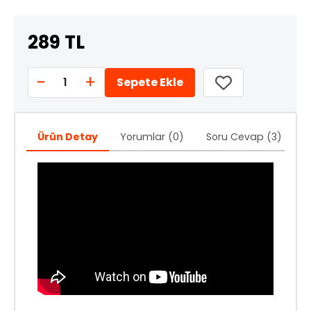
289 TL
-
+
1
Sepete Ekle
Ürün Detay
Yorumlar (0)
Soru Cevap (3)
Ö