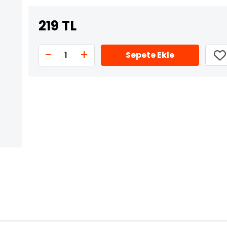
219 TL
-
+
1
Sepete Ekle