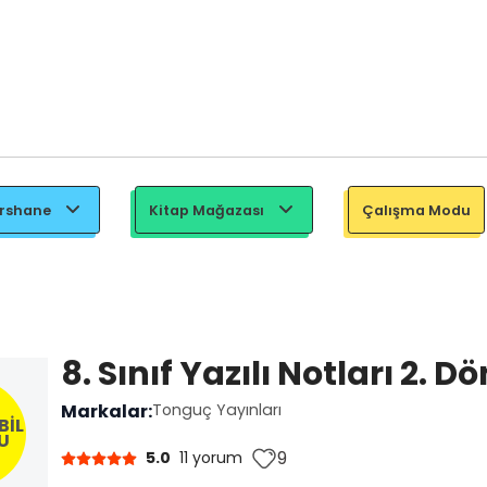
ershane
Kitap Mağazası
Çalışma Modu
8. Sınıf Yazılı Notları 2. D
Markalar:
Tonguç Yayınları
BİL
U
9
5.0
11 yorum