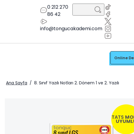
0 212 270
86 42
info@tongucakademi.com
Online D
Ana Sayfa
/
8. Sınıf Yazılı Notları 2. Dönem 1 ve 2. Yazılı
TATS
MO
UYUML