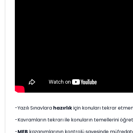
-Yazılı Sınavlara
hazırlık
için konuları tekrar etmen
-Kavramların tekrarı ile konuların temellerini öğreti
-
MEB
kazanımlarının kontrolü sayesinde müfredata 