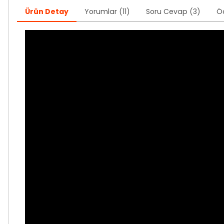
Ürün Detay
Yorumlar (11)
Soru Cevap (3)
Ö