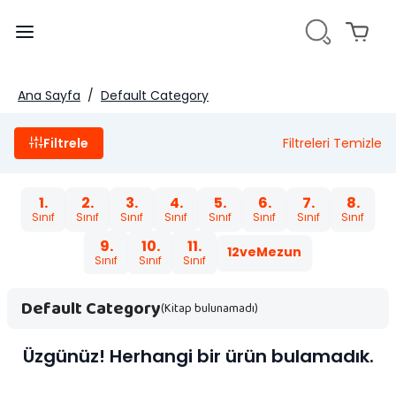
Ana Sayfa
/
Default Category
Filtrele
Filtreleri Temizle
1.
2.
3.
4.
5.
6.
7.
8.
Sınıf
Sınıf
Sınıf
Sınıf
Sınıf
Sınıf
Sınıf
Sınıf
9.
10.
11.
12veMezun
Sınıf
Sınıf
Sınıf
Default Category
(Kitap bulunamadı)
Üzgünüz! Herhangi bir ürün bulamadık.