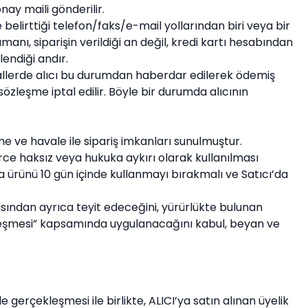
ay maili gönderilir.
belirttiği telefon/faks/e-mail yollarından biri veya bir
zamanı, siparişin verildiği an değil, kredi kartı hesabından
lendiği andır.
hâllerde alıcı bu durumdan haberdar edilerek ödemiş
zleşme iptal edilir. Böyle bir durumda alıcının
 ve havale ile sipariş imkanları sunulmuştur.
erce haksız veya hukuka aykırı olarak kullanılması
ya ürünü 10 gün içinde kullanmayı bırakmalı ve Satıcı’da
bankasından ayrıca teyit edeceğini, yürürlükte bulunan
Sözleşmesi” kapsamında uygulanacağını kabul, beyan ve
gerçekleşmesi ile birlikte, ALICI’ya satın alınan üyelik