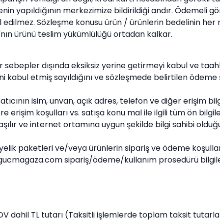
in yapıldığının merkezimize bildirildiği andır. Ödemeli gön
 edilmez. Sözleşme konusu ürün / ürünlerin bedelinin h
ı'nın ürünü teslim yükümlülüğü ortadan kalkar.
r sebepler dışında eksiksiz yerine getirmeyi kabul ve taah
lerini kabul etmiş sayıldığını ve sözleşmede belirtilen öd
ının isim, unvan, açık adres, telefon ve diğer erişim bilgil
e erişim koşulları vs. satışa konu mal ile ilgili tüm ön bilgil
ılır ve internet ortamına uygun şekilde bilgi sahibi olduğu
yelik paketleri ve/veya ürünlerin sipariş ve ödeme koşullar
ngucmagaza.com sipariş/ödeme/kullanım prosedürü bilgiler
KDV dahil TL tutarı (Taksitli işlemlerde toplam taksit tutarla