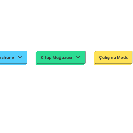
ershane
Kitap Mağazası
Çalışma Modu