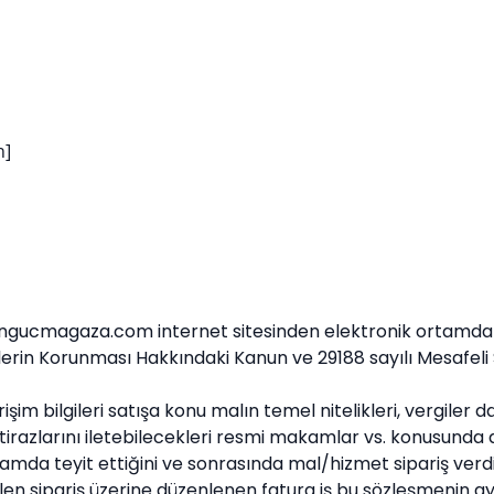
n]
ngucmagaza.com internet sitesinden elektronik ortamda sipa
keticilerin Korunması Hakkındaki Kanun ve 29188 sayılı Mesa
erişim bilgileri satışa konu malın temel nitelikleri, vergiler
e itirazlarını iletebilecekleri resmi makamlar vs. konusunda 
k ortamda teyit ettiğini ve sonrasında mal/hizmet sipariş v
n sipariş üzerine düzenlenen fatura iş bu sözleşmenin ay