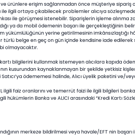
e ve ürünlere erişim sağlanmadan önce müşteriye sipariş on
le ilgili ortaya çıkabilecek problemler alıcıya sözleşmede 
bankası ile görüşmesi istenebilir. Siparişlerin işleme alınma 
dığı ya da mobil ödemenin başarı ile gerçekleştiğinin belir
im yükümlülüğünün yerine getirilmesinin imkânsızlaştığı 
ürlü belge en geç on gün içinde kendisine iade edilerek sö
ebi olmayacaktır.
ı bilgilerini kullanmak istemeyen alıcılara kapıda ödeme
cı’nın kusurundan kaynaklanmayan bir şekilde yetkisiz kişil
ni Satıcı’ya ödememesi halinde, Alıcı üyelik paketini ve/ve
ilgili faiz oranlarını ve temerrüt faizi ile ilgili bilgileri 
ilgili hükümlerin Banka ve ALICI arasındaki “Kredi Kartı 
dığının merkeze bildirilmesi veya havale/EFT nin başarı ile 