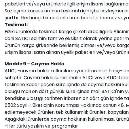
paketleri ve/veya ürünlerle ilgili erişim lisansı sağlanm
Sözleşme konusu ürünün teslimatı için işbu sözleşmenin i
şarttır. Herhangi bir nedenle ürün bedeli ödenmez veya b
Teslimat:
Fiziki ürünlerde teslimat kargo şirketi aracılığı ile Al
dahi SATICI edimini tam ve eksiksiz olarak yerine getirm
ürünün kargo şirketinde beklemiş olması ve/veya kargonu
Erişim lisansı satın alınan üyelik paketleri ve/veya ürünle
Madde 9 – Cayma Hakkı
ALICI, -cayma hakkı kullanılamayacak ürünler hariç- o
sahiptir. Cayma hakkı süresi malın ALICI veya ALICI tar
teslimine kadar geçen süre içinde de cayma hakkını kullan
olduğu malı on dört günlük süre içinde malı SATICI'nın y
kendisine ulaştığı tarihten itibaren on dört gün içinde 
6502 Sayılı Tüketicinin Korunması Hakkında Kanun 48. Mad
edilemeyecek ürünler, tek kullanımlık ürünler, kopyalana
Aşağıdaki ürünlerde cayma hakkının kullanılması, ürünü
-Her türlü yazılım ve programlar