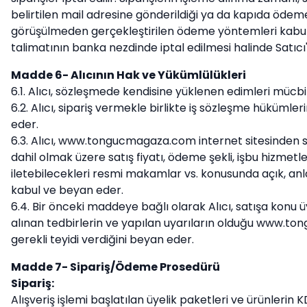
belirtilen mail adresine gönderildiği ya da kapıda ödemen
görüşülmeden gerçekleştirilen ödeme yöntemleri kabul
talimatının banka nezdinde iptal edilmesi halinde Satıc
Madde 6- Alıcının Hak ve Yükümlülükleri
6.1. Alıcı, sözleşmede kendisine yüklenen edimleri mücbi
6.2. Alıcı, sipariş vermekle birlikte iş sözleşme hüküm
eder.
6.3. Alıcı, www.tongucmagaza.com internet sitesinden satıc
dahil olmak üzere satış fiyatı, ödeme şekli, işbu hizmetler
iletebilecekleri resmi makamlar vs. konusunda açık, anlaş
kabul ve beyan eder.
6.4. Bir önceki maddeye bağlı olarak Alıcı, satışa konu ü
alınan tedbirlerin ve yapılan uyarıların olduğu www.to
gerekli teyidi verdiğini beyan eder.
Madde 7- Sipariş/Ödeme Prosedürü
Sipariş:
Alışveriş işlemi başlatılan üyelik paketleri ve ürünlerin 