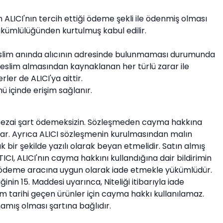
 ALICI'nın tercih ettiği ödeme şekli ile ödenmiş olması
yükümlülüğünden kurtulmuş kabul edilir.
r. Teslim anında alıcının adresinde bulunmaması durumunda
 teslim almasından kaynaklanan her türlü zarar ile
er de ALICI'ya aittir.
nü içinde erişim sağlanır.
e cezai şart ödemeksizin. Sözleşmeden cayma hakkına
aşlar. Ayrıca ALICI sözleşmenin kurulmasından malın
 bir şekilde yazılı olarak beyan etmelidir. Satın almış
CI, ALICI'nın cayma hakkını kullandığına dair bildirimin
dığı ödeme aracına uygun olarak iade etmekle yükümlüdür.
in 15. Maddesi uyarınca, Niteliği itibarıyla iade
ım tarihi geçen ürünler için cayma hakkı kullanılamaz.
mış olması şartına bağlıdır.