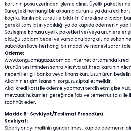
kartının posu üzerinden işleme alınır. Üyelik paketlerin
Süreçteki herhangi bir aksama durumu ya da kredi kartı i
kaçı kullanılmak sureti ile bildirilir. Gerekirse alıcıdan 
gerekli tahsilatın yapıldığı ya da kapıda ödemenin yapıl
Sözleşme konusu üyelik paketleri ve/veya ürünlere eriş
olduğu toplam bedel ve varsa onu borç altına sokan her t
satıcıdan ilave herhangi bir maddi ve manevi zarar tal
Ödeme:
www.tongucmagaza.com’da, internet ortamında kredi kart
Ürünün tesliminden sonra Alıcı’ya ait kredi kartının Alı
nedeni ile ilgili banka veya finans kuruluşun ürün bedeli
Alıcı’nın erişim lisansını sorgusuz iptal etmelidir.
Alıcı kredi kartı ile ödeme yapmayı tercih etmiş ise ALICI, 
mevzuat hükümleri gereğince faiz ve temerrüt faizi ile 
taahhüt eder.
Madde 8- Sevkiyat/Teslimat Prosedürü
Sevkiyat:
Sipariş onayı mailinin gönderilmesi, kapıda ödemenin alın