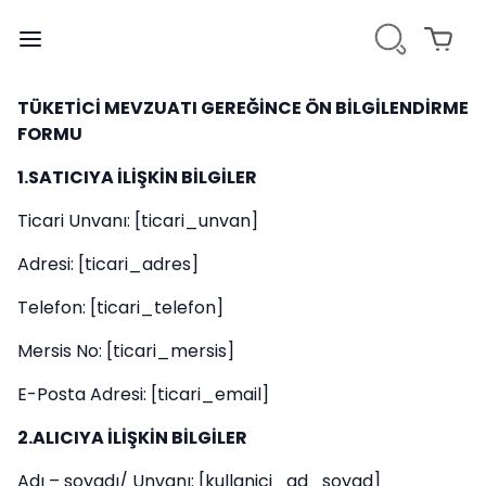
TÜKETİCİ MEVZUATI GEREĞİNCE ÖN BİLGİLENDİRME
FORMU
1.SATICIYA İLİŞKİN BİLGİLER
Ticari Unvanı: [ticari_unvan]
Adresi: [ticari_adres]
Telefon: [ticari_telefon]
Mersis No: [ticari_mersis]
E-Posta Adresi: [ticari_email]
2.ALICIYA İLİŞKİN BİLGİLER
Adı – soyadı/ Unvanı: [kullanici_ad_soyad]