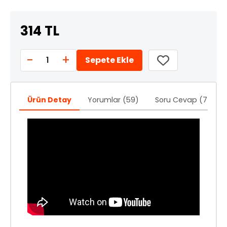
314 TL
-
+
1
Sepete Ekle
Ürün Detay
Yorumlar (59)
Soru Cevap (7)