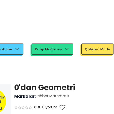
ershane
Kitap Mağazası
Çalışma Modu
0'dan Geometri
R
Markalar:
Rehber Matematik
İK
S
1
0.0
0 yorum
U