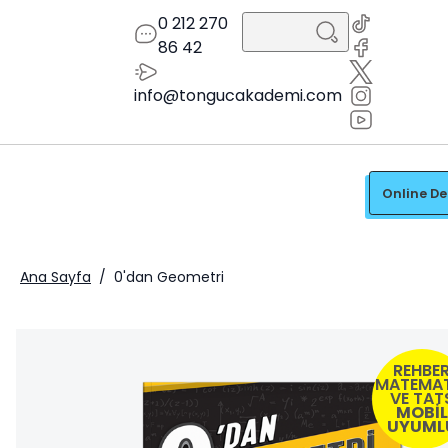
0 212 270
86 42
info@tongucakademi.com
Online D
Ana Sayfa
/
0'dan Geometri
REHBE
MATEMAT
VE TAT
MOBİL
UYUML