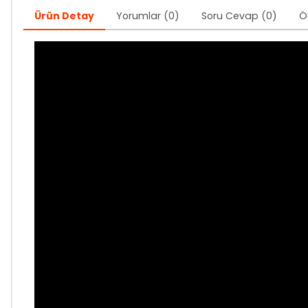
Ürün Detay
Yorumlar (0)
Soru Cevap (0)
Ö