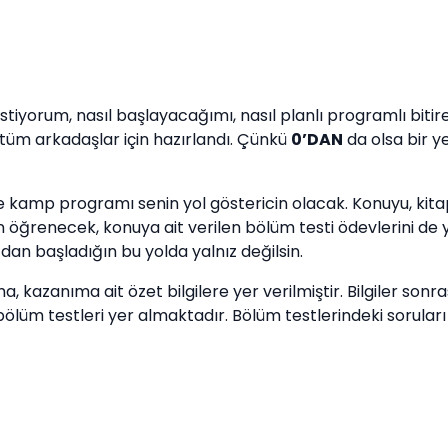
stiyorum, nasıl başlayacağımı, nasıl planlı programlı bi
 tüm arkadaşlar için hazırlandı. Çünkü
0’DAN
da olsa bir y
ve kamp programı senin yol göstericin olacak. Konuyu, kita
öğrenecek, konuya ait verilen bölüm testi ödevlerini de 
0’dan başladığın bu yolda yalnız değilsin.
kazanıma ait özet bilgilere yer verilmiştir. Bilgiler sonr
t bölüm testleri yer almaktadır. Bölüm testlerindeki sorul