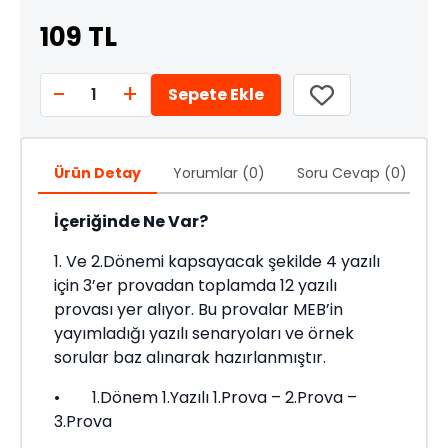
109 TL
-
+
1
Sepete Ekle
Ürün Detay
Yorumlar (0)
Soru Cevap (0)
Ö
İçeriğinde Ne Var?
1. Ve 2.Dönemi kapsayacak şekilde 4 yazılı
için 3’er provadan toplamda 12 yazılı
provası yer alıyor. Bu provalar MEB’in
yayımladığı yazılı senaryoları ve örnek
sorular baz alınarak hazırlanmıştır.
• 1.Dönem 1.Yazılı 1.Prova – 2.Prova –
3.Prova