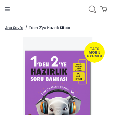
Ana Sayfa
/
1'den 2'ye Hazırlık Kitabı
TATS
MOBİL
UYUMLU