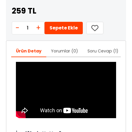
259 TL
-
+
1
Sepete Ekle
Ürün Detay
Yorumlar (0)
Soru Cevap (1)
Ö