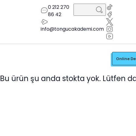
0 212 270
86 42
info@tongucakademi.com
Online D
Bu ürün şu anda stokta yok. Lütfen d