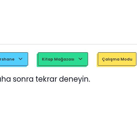
ershane
Kitap Mağazası
Çalışma Modu
aha sonra tekrar deneyin.