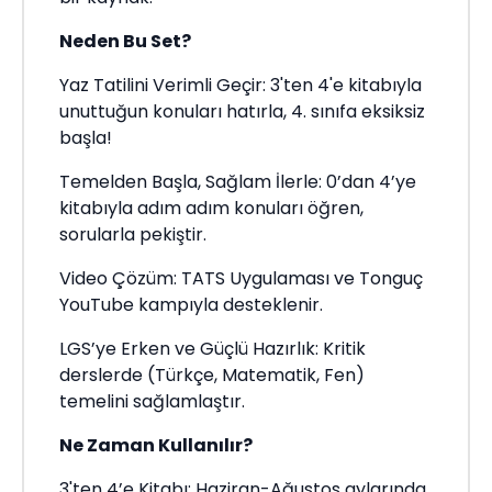
Neden Bu Set?
Yaz Tatilini Verimli Geçir: 3'ten 4'e kitabıyla
unuttuğun konuları hatırla, 4. sınıfa eksiksiz
başla!
Temelden Başla, Sağlam İlerle: 0’dan 4’ye
kitabıyla adım adım konuları öğren,
sorularla pekiştir.
Video Çözüm: TATS Uygulaması ve Tonguç
YouTube kampıyla desteklenir.
LGS’ye Erken ve Güçlü Hazırlık: Kritik
derslerde (Türkçe, Matematik, Fen)
temelini sağlamlaştır.
Ne Zaman Kullanılır?
3'ten 4’e Kitabı: Haziran-Ağustos aylarında