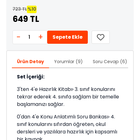
723 TL
%10
649 TL
-
+
1
Sepete Ekle
Ürün Detay
Yorumlar (9)
Soru Cevap (6)
Ö
Set İçeriği:
3'ten 4'e Hazırlık Kitabı› 3. sınıf konularını
tekrar ederek 4. sınıfa sağlam bir temelle
başlamanızı sağlar.
0'dan 4'e Konu Anlatımlı Soru Bankası› 4.
sınıf konularını sıfırdan öğreten, okul
dersleri ve yazılılara hazırlık için kapsamlı
bir kaynak.