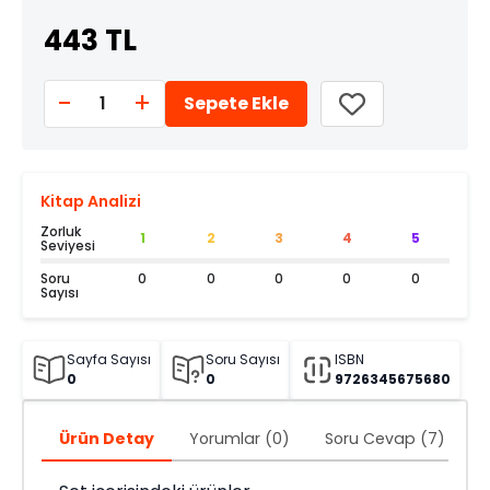
443 TL
-
+
1
Sepete Ekle
Kitap Analizi
Zorluk
1
2
3
4
5
Seviyesi
Soru
0
0
0
0
0
Sayısı
Sayfa Sayısı
Soru Sayısı
ISBN
0
0
9726345675680
Ürün Detay
Yorumlar (0)
Soru Cevap (7)
Ö