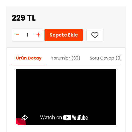
229 TL
-
+
1
Sepete Ekle
Ürün Detay
Yorumlar (39)
Soru Cevap (0)