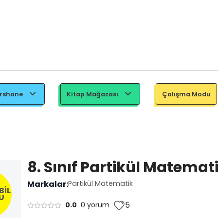
ershane
Kitap Mağazası
Çalışma Modu
8. Sınıf Partikül Matemat
Markalar:
Partikül Matematik
BİL
U
5
0.0
0 yorum