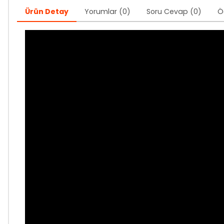
Ürün Detay
Yorumlar (0)
Soru Cevap (0)
Ö