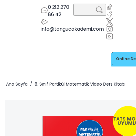
0 212 270
86 42
info@tongucakademi.com
Online D
Ana Sayfa
/
8. Sınıf Partikül Matematik Video Ders Kitabı
TATS
MO
UYUML