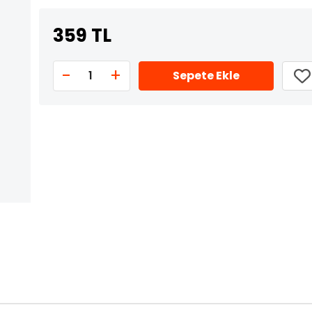
359 TL
-
+
1
Sepete Ekle