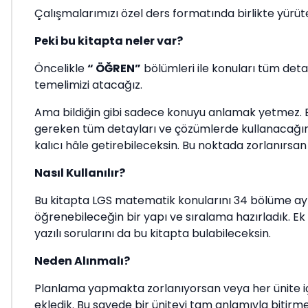
Çalışmalarımızı özel ders formatında birlikte yürüt
Peki bu kitapta neler var?
Öncelikle
“ ÖĞREN”
bölümleri ile konuları tüm detay
temelimizi atacağız.
Ama bildiğin gibi sadece konuyu anlamak yetmez. 
gereken tüm detayları ve çözümlerde kullanacağın pr
kalıcı hâle getirebileceksin. Bu noktada zorlanırsa
Nasıl Kullanılır?
Bu kitapta LGS matematik konularını 34 bölüme ayır
öğrenebileceğin bir yapı ve sıralama hazırladık. Ek o
yazılı sorularını da bu kitapta bulabileceksin.
Neden Alınmalı?
Planlama yapmakta zorlanıyorsan veya her ünite iç
ekledik. Bu sayede bir üniteyi tam anlamıyla bitir