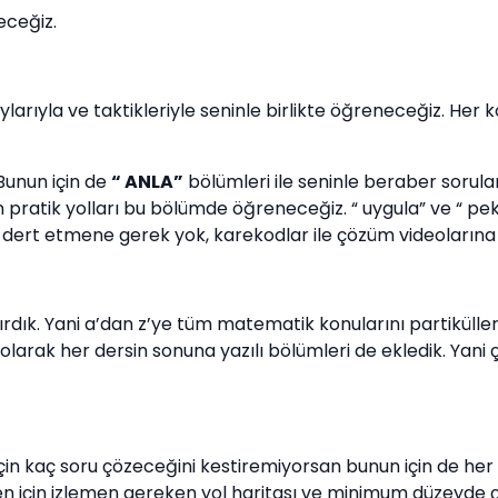
eceğiz.
larıyla ve taktikleriyle seninle birlikte öğreneceğiz. Her k
Bunun için de
“ ANLA”
bölümleri ile seninle beraber sorul
atik yolları bu bölümde öğreneceğiz. “ uygula” ve “ pekİşt
n dert etmene gerek yok, karekodlar ile çözüm videolarına 
dık. Yani a’dan z’ye tüm matematik konularını partiküller
larak her dersin sonuna yazılı bölümleri de ekledik. Yani ç
in kaç soru çözeceğini kestiremiyorsan bunun için de her
men için izlemen gereken yol haritası ve minimum düzeyde