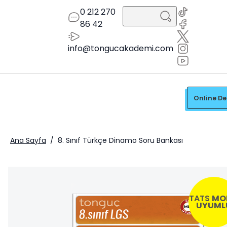
0 212 270
86 42
info@tongucakademi.com
Online D
Ana Sayfa
/
8. Sınıf Türkçe Dinamo Soru Bankası
TATS
MO
UYUML