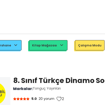
ershane
Kitap Mağazası
Çalışma Modu
8. Sınıf Türkçe Dinamo S
Markalar:
Tonguç Yayınları
BİL
U
2
5.0
20 yorum