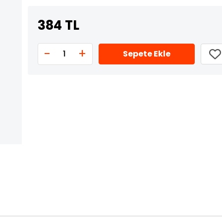
384 TL
-
+
1
Sepete Ekle