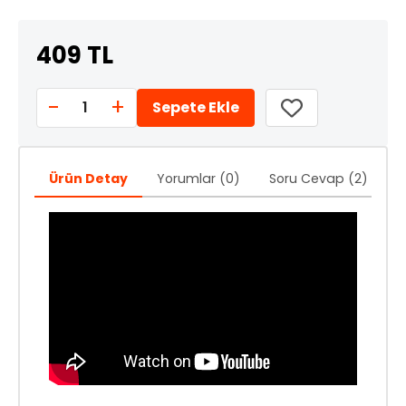
409 TL
-
+
1
Sepete Ekle
Ürün Detay
Yorumlar (0)
Soru Cevap (2)
Ö