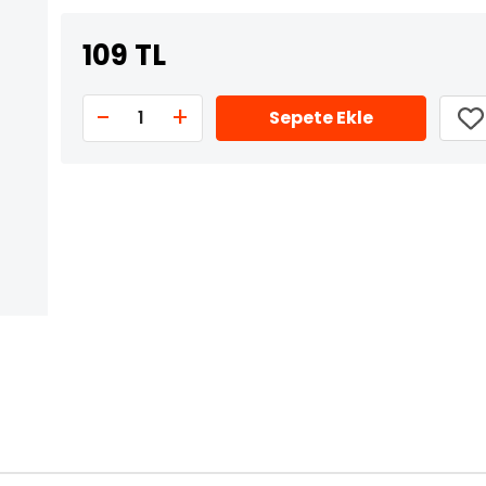
109 TL
-
+
1
Sepete Ekle