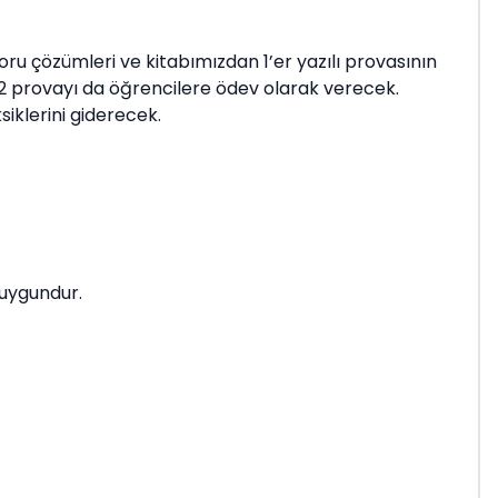
u çözümleri ve kitabımızdan 1’er yazılı provasının
2 provayı da öğrencilere ödev olarak verecek.
iklerini giderecek.
n uygundur.