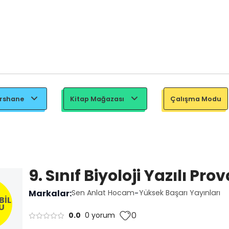
ershane
Kitap Mağazası
Çalışma Modu
9. Sınıf Biyoloji Yazılı Prov
Markalar:
Sen Anlat Hocam
-
Yüksek Başarı Yayınları
BİL
U
0
0.0
0 yorum