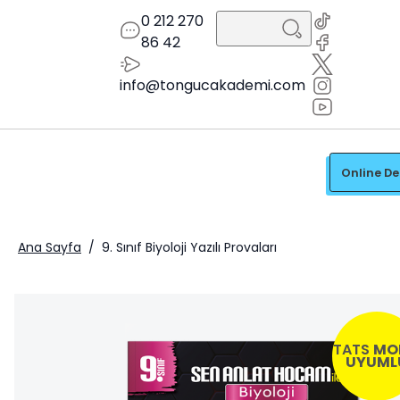
0 212 270
86 42
info@tongucakademi.com
Online D
Ana Sayfa
/
9. Sınıf Biyoloji Yazılı Provaları
TATS
MO
UYUML