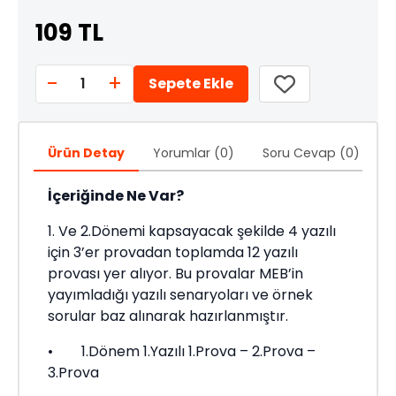
109 TL
-
+
1
Sepete Ekle
Ürün Detay
Yorumlar (0)
Soru Cevap (0)
Ö
İçeriğinde Ne Var?
1. Ve 2.Dönemi kapsayacak şekilde 4 yazılı
için 3’er provadan toplamda 12 yazılı
provası yer alıyor. Bu provalar MEB’in
yayımladığı yazılı senaryoları ve örnek
sorular baz alınarak hazırlanmıştır.
• 1.Dönem 1.Yazılı 1.Prova – 2.Prova –
3.Prova