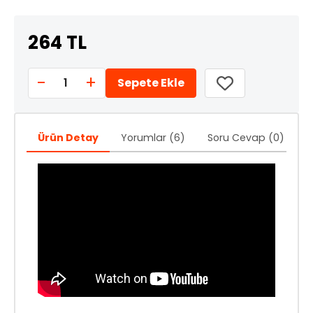
264 TL
-
+
1
Sepete Ekle
Ürün Detay
Yorumlar (6)
Soru Cevap (0)
Ö