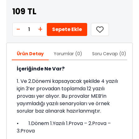
109 TL
-
+
1
Sepete Ekle
Ürün Detay
Yorumlar (0)
Soru Cevap (0)
Ö
İçeriğinde Ne Var?
1. Ve 2.Dönemi kapsayacak şekilde 4 yazılı
için 3’er provadan toplamda 12 yazılı
provası yer alıyor. Bu provalar MEB’in
yayımladığı yazılı senaryoları ve örnek
sorular baz alınarak hazırlanmıştır.
• 1.Dönem 1.Yazılı 1.Prova – 2.Prova –
3.Prova