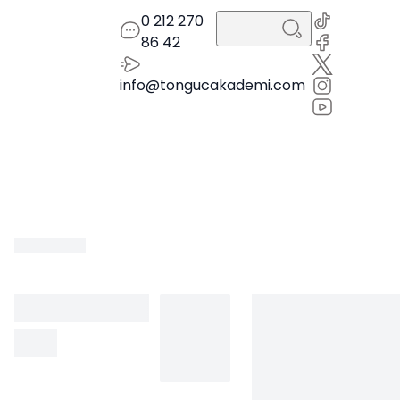
0 212 270
86 42
info@tongucakademi.com