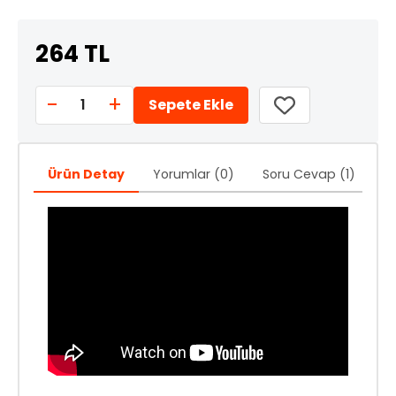
264 TL
-
+
1
Sepete Ekle
Ürün Detay
Yorumlar (0)
Soru Cevap (1)
Ö