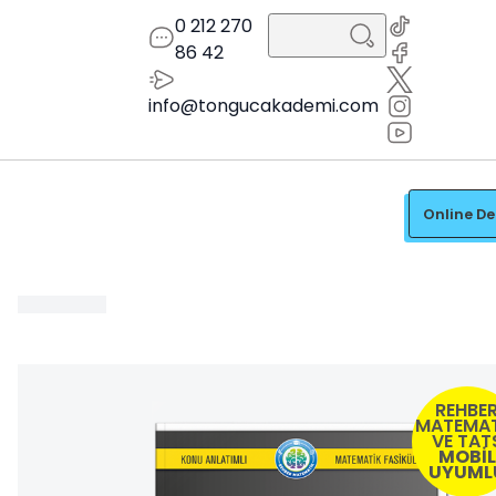
0 212 270
86 42
info@tongucakademi.com
Online D
REHBE
MATEMAT
VE TAT
MOBİL
UYUML