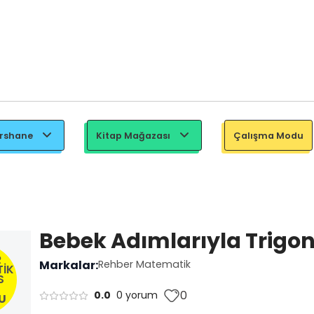
ershane
Kitap Mağazası
Çalışma Modu
Bebek Adımlarıyla Trigo
R
Markalar:
Rehber Matematik
İK
S
0
0.0
0 yorum
U