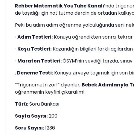
Rehber Matematik YouTube Kanalı
’nda trigonom
de taşıdığı için not tutma derdin de ortadan kalkıy
Peki bu adım adım öğrenme yolculuğunda seni nel
· Adım Testleri:
Konuyu öğrendikten sonra, tekrar ve
· Koşu Testleri:
Kazandığın bilgileri farklı açılard
· Maraton Testleri:
ÖSYM’nin sevdiği tarzda, sınav 
. Deneme Testi:
Konuyu zirveye taşımak için son b
“Trigonometri zor!” diyenler,
Bebek Adımlarıyla 
öğrenmenin keyfini çıkaralım!
Türü:
Soru Bankası
Sayfa Sayısı:
200
Soru Sayısı:
1236