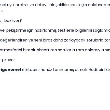
etriyi ücretsiz ve detaylı bir şekilde senin için anlatıyor
or.
er bekliyor?
 pekiştirme için hazırlanmış testlerle bilgilerini sağlaml
an değerlendiren ve seni biraz daha zorlayacak sorularla ta
atmosferini birebir hissettiren sorularla tam anlamıyla sı
ir prova!
Trigonometri
kitabını henüz tanımamış olmalı. Hadi, birli