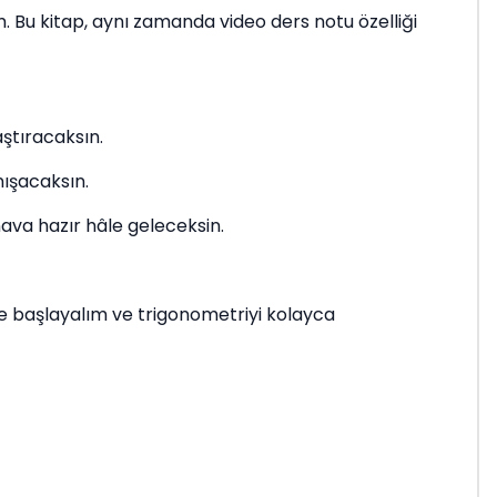
um. Bu kitap, aynı zamanda video ders notu özelliği
aştıracaksın.
nışacaksın.
nava hazır hâle geleceksin.
kte başlayalım ve trigonometriyi kolayca