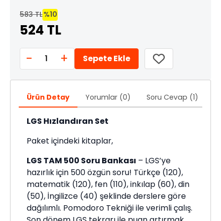
583 TL
%10
524 TL
-
+
1
Sepete Ekle
Ürün Detay
Yorumlar (0)
Soru Cevap (1)
Ö
LGS Hızlandıran Set
Paket içindeki kitaplar,
LGS TAM 500 Soru Bankası
– LGS’ye
hazırlık için 500 özgün soru! Türkçe (120),
matematik (120), fen (110), inkılap (60), din
(50), İngilizce (40) şeklinde derslere göre
dağılımlı. Pomodoro Tekniği ile verimli çalış.
Son dönem LGS tekrarı ile puan artırmak