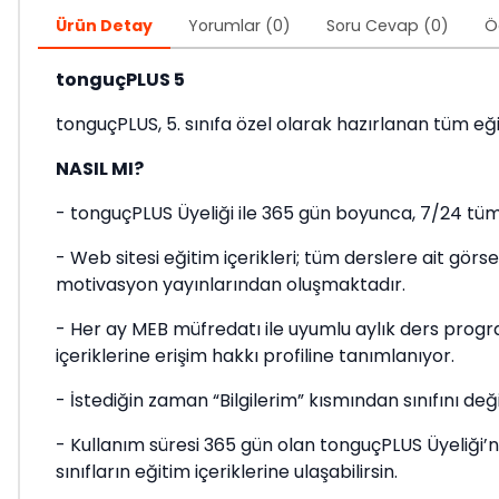
Ürün Detay
Yorumlar (0)
Soru Cevap (0)
Ö
tonguçPLUS 5
tonguçPLUS, 5. sınıfa özel olarak hazırlanan tüm eğiti
NASIL MI?
- tonguçPLUS Üyeliği ile 365 gün boyunca, 7/24 tüm 
- Web sitesi eğitim içerikleri; tüm derslere ait görs
motivasyon yayınlarından oluşmaktadır.
- Her ay MEB müfredatı ile uyumlu aylık ders program
içeriklerine erişim hakkı profiline tanımlanıyor.
- İstediğin zaman “Bilgilerim” kısmından sınıfını değiş
- Kullanım süresi 365 gün olan tonguçPLUS Üyeliği’
sınıfların eğitim içeriklerine ulaşabilirsin.