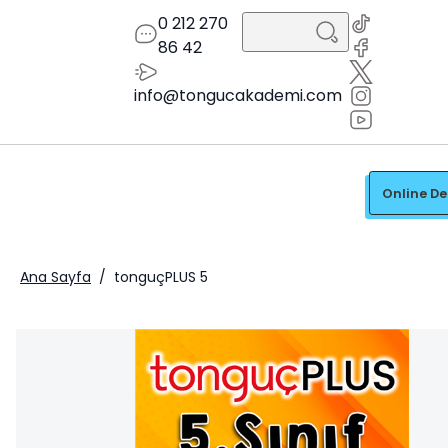
0 212 270
86 42
info@tongucakademi.com
Online D
Ana Sayfa
/
tonguçPLUS 5