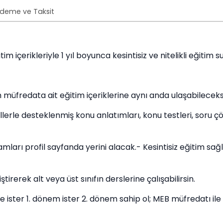
deme ve Taksit
m içerikleriyle 1 yıl boyunca kesintisiz ve nitelikli eğitim s
müfredata ait eğitim içeriklerine aynı anda ulaşabileceks
ellerle desteklenmiş konu anlatımları, konu testleri, soru 
ları profil sayfanda yerini alacak.- Kesintisiz eğitim sağ
tirerek alt veya üst sınıfın derslerine çalışabilirsin.
ne ister 1. dönem ister 2. dönem sahip ol; MEB müfredatı