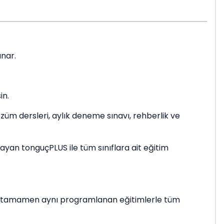
unar.
in.
çözüm dersleri, aylık deneme sınavı, rehberlik ve
layan tonguçPLUS ile tüm sınıflara ait eğitim
 ile tamamen aynı programlanan eğitimlerle tüm