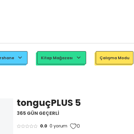
ershane
Kitap Mağazası
Çalışma Modu
tonguçPLUS 5
365 GÜN GEÇERLİ
0
0.0
0 yorum