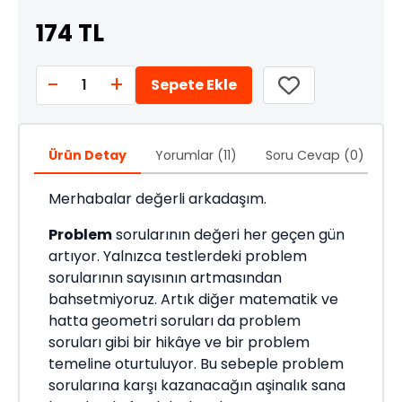
174 TL
-
+
1
Sepete Ekle
Ürün Detay
Yorumlar (11)
Soru Cevap (0)
Ö
Merhabalar değerli arkadaşım.
Problem
sorularının değeri her geçen gün
artıyor. Yalnızca testlerdeki problem
sorularının sayısının artmasından
bahsetmiyoruz. Artık diğer matematik ve
hatta geometri soruları da problem
soruları gibi bir hikâye ve bir problem
temeline oturtuluyor. Bu sebeple problem
sorularına karşı kazanacağın aşinalık sana