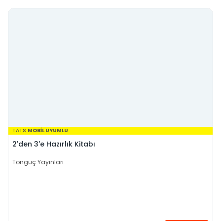
TATS
MOBİL UYUMLU
2'den 3'e Hazırlık Kitabı
Tonguç Yayınları