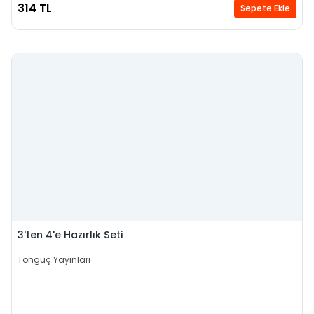
314 TL
Sepete Ekle
3'ten 4'e Hazırlık Seti
Tonguç Yayınları