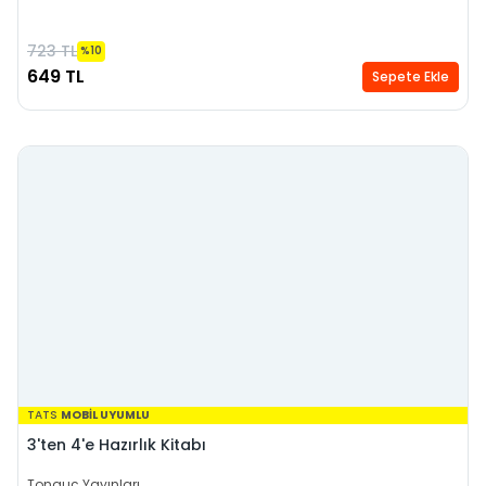
723 TL
%10
649 TL
Sepete Ekle
TATS
MOBİL UYUMLU
3'ten 4'e Hazırlık Kitabı
Tonguç Yayınları