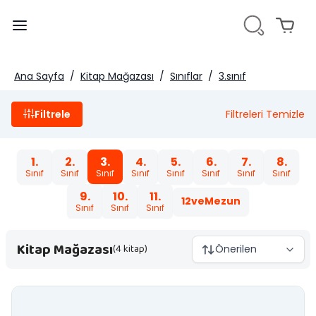
Ana Sayfa
/
Kitap Mağazası
/
Sınıflar
/
3.sınıf
Filtrele
Filtreleri Temizle
1.
2.
3.
4.
5.
6.
7.
8.
Sınıf
Sınıf
Sınıf
Sınıf
Sınıf
Sınıf
Sınıf
Sınıf
9.
10.
11.
12veMezun
Sınıf
Sınıf
Sınıf
Kitap Mağazası
(4 kitap)
Önerilen