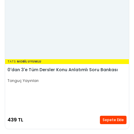
TATS
MOBİL UYUMLU
0'dan 3'e Tüm Dersler Konu Anlatımlı Soru Bankası
Tonguç Yayınları
439 TL
Sepete Ekle